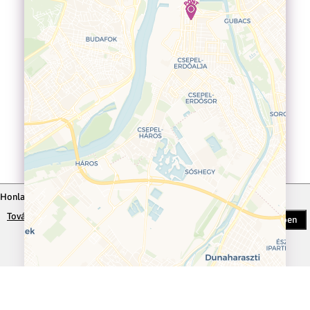
Honlapunkon cookie-kat (sütiket) alkalmazunk.
További információk
Beállítások
Rendben