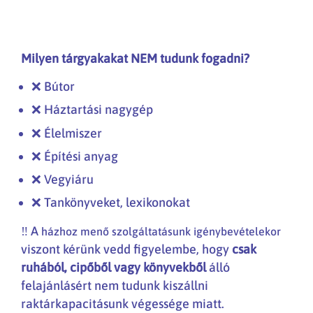
Milyen tárgyakakat NEM tudunk fogadni?
❌ Bútor
❌ Háztartási nagygép
❌ Élelmiszer
❌ Építési anyag
❌ Vegyiáru
❌ Tankönyveket, lexikonokat
‼️ A
házhoz menő szolgáltatásunk igénybevételekor
viszont kérünk vedd figyelembe, hogy
csak
ruhából, cipőből vagy könyvekből
álló
felajánlásért nem tudunk kiszállni
raktárkapacitásunk végessége miatt.