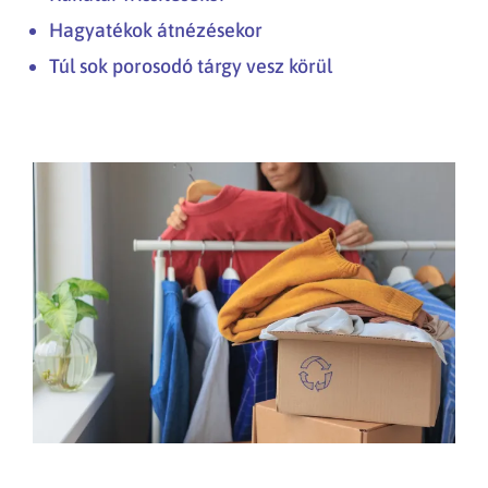
Hagyatékok átnézésekor
Túl sok porosodó tárgy vesz körül