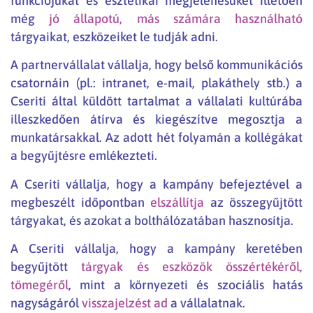
funkciójukat és esztétikai megjelenésüket illetően
még
jó állapotú, más számára használható
tárgyaikat, eszközeiket le tudják adni.
A partnervállalat vállalja, hogy belső kommunikációs
csatornáin (pl.: intranet, e-mail, plakáthely stb.) a
Cseriti által küldött tartalmat a vállalati kultúrába
illeszkedően átírva és kiegészítve megosztja a
munkatársakkal. Az adott hét folyamán a kollégákat
a begyűjtésre emlékezteti.
A Cseriti vállalja, hogy a kampány befejeztével a
megbeszélt időpontban
elszállítja
az összegyűjtött
tárgyakat, és azokat a bolthálózatában hasznosítja.
A Cseriti vállalja, hogy a kampány keretében
begyűjtött
tárgyak és eszközök összértékéről,
tömegéről
, mint a környezeti és szociális hatás
nagyságáról
visszajelzést ad
a vállalatnak.