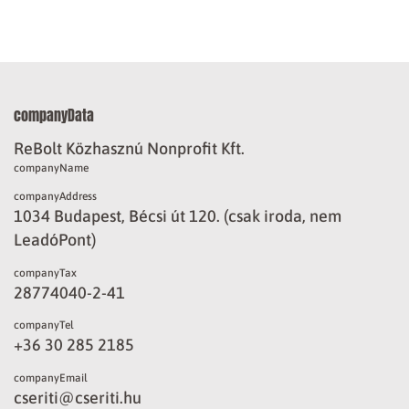
companyData
ReBolt Közhasznú Nonprofit Kft.
companyName
companyAddress
1034 Budapest, Bécsi út 120. (csak iroda, nem
LeadóPont)
companyTax
28774040-2-41
companyTel
+36 30 285 2185
companyEmail
cseriti@cseriti.hu