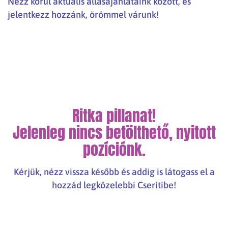
Nézz körül aktuális állásajánlataink között, és
jelentkezz hozzánk, örömmel várunk!
Ritka pillanat!
Jelenleg nincs betölthető, nyitott
pozíciónk.
Kérjük, nézz vissza később és addig is látogass el a
hozzád legközelebbi Cseritibe!