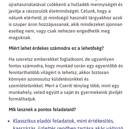
újrahasználatával csökkenti a hulladék mennyiségét és
javítja a rászorulók életminőségét. Célunk, hogy a
nálunk elérhető, jó minőségű használt tárgyakhoz azok
is szuper áron hozzájussanak, akik mindezeket újonnan
esetleg nem, vagy csak nehezen engedhetik meg
maguknak.
Miért lehet érdekes számodra ez a lehetőség?
Ha szeretsz emberekkel foglalkozni, de ugyanilyen
fontos számodra, hogy munkád során egy egyenlőbb és
fenntarthatóbb világért is tehetsz, akkor biztosan
könnyen azonosulsz küldetésünkkel és
szemléletünkkel. Mert a Cseriti tényleg több, mint egy
munkahely, veled együtt a saját és gyermekeink jövőjét
formálhatjuk.
Mik lesznek a pontos feladataid?
Klasszikus eladói feladatok, mint értékesítés,
kasszázás, üzlettér rendben tartása akár változó