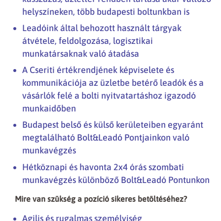
helyszíneken, több budapesti boltunkban is
Leadóink által behozott használt tárgyak
átvétele, feldolgozása, logisztikai
munkatársaknak való átadása
A Cseriti értékrendjének képviselete és
kommunikációja az üzletbe betérő leadók és a
vásárlók felé a bolti nyitvatartáshoz igazodó
munkaidőben
Budapest belső és külső kerületeiben egyaránt
megtalálható Bolt&Leadó Pontjainkon való
munkavégzés
Hétköznapi és havonta 2x4 órás szombati
munkavégzés különböző Bolt&Leadó Pontunkon
Mire van szükség a pozíció sikeres betöltéséhez?
Agilis és rugalmas személyiség