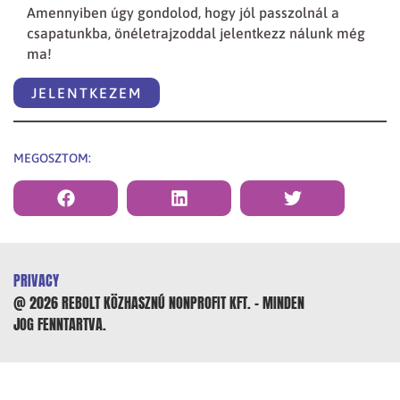
Amennyiben úgy gondolod, hogy jól passzolnál a
csapatunkba, önéletrajzoddal jelentkezz nálunk még
ma!
JELENTKEZEM
VEZETÉKNÉV
*
MEGOSZTOM:
KERESZTNÉV
*
E-MAIL CÍM
*
TELEFONSZÁM
*
PRIVACY
@ 2026 REBOLT KÖZHASZNÚ NONPROFIT KFT. – MINDEN
NETTÓ BÉRIGÉNY
*
JOG FENNTARTVA.
FELTÖLTÖM AZ ÖNÉLETRAJZOM - KÖTELEZŐ
*
.PDF, .JPEG, .DOC, .DOCX FORMÁTUM , MAXIMUM 5MB.